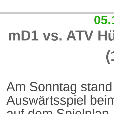
05.
mD1 vs. ATV H
(
Am Sonntag stand
Auswärtsspiel be
auf dem Spielplan