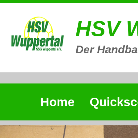
HSV W
Der Handbal
Home
Quicksc